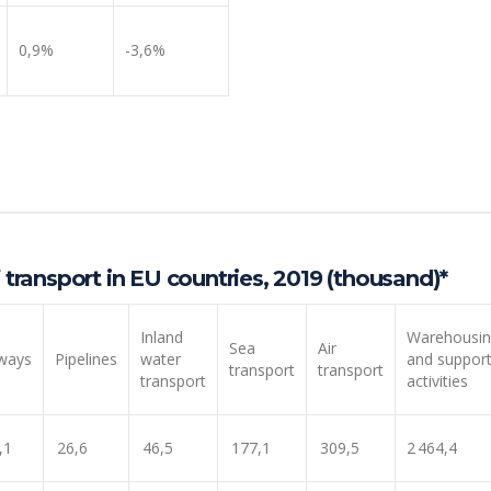
0,9%
-3,6%
ransport in EU countries, 2019 (thousand)*
Inland
Warehousi
Sea
Air
lways
Pipelines
water
and suppor
transport
transport
transport
activities
,1
26,6
46,5
177,1
309,5
2 464,4