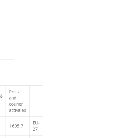
Postal
ng
and
t
courier
activities
EU-
1 605,7
27