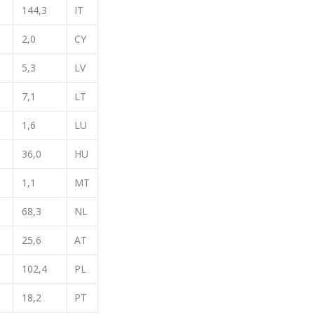
144,3
IT
2,0
CY
5,3
LV
7,1
LT
1,6
LU
36,0
HU
1,1
MT
68,3
NL
25,6
AT
102,4
PL
18,2
PT