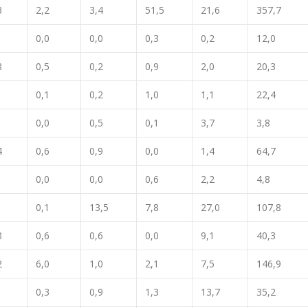
3
2,2
3,4
51,5
21,6
357,7
0,0
0,0
0,3
0,2
12,0
8
0,5
0,2
0,9
2,0
20,3
0,1
0,2
1,0
1,1
22,4
0,0
0,5
0,1
3,7
3,8
4
0,6
0,9
0,0
1,4
64,7
0,0
0,0
0,6
2,2
4,8
1
0,1
13,5
7,8
27,0
107,8
3
0,6
0,6
0,0
9,1
40,3
2
6,0
1,0
2,1
7,5
146,9
0,3
0,9
1,3
13,7
35,2