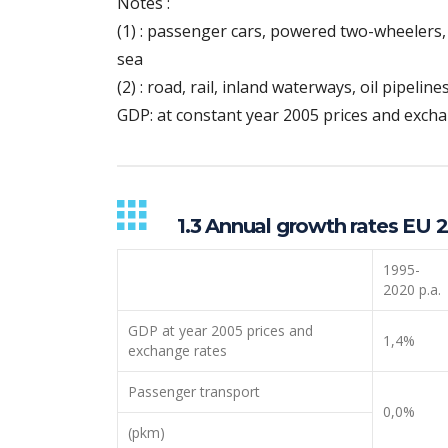
Notes :
(1) : passenger cars, powered two-wheelers, 
sea
(2) : road, rail, inland waterways, oil pipeline
GDP: at constant year 2005 prices and exch
1.3 Annual growth rates EU 
1995-
2020 p.a.
GDP at year 2005 prices and
1,4%
exchange rates
Passenger transport
0,0%
(pkm)