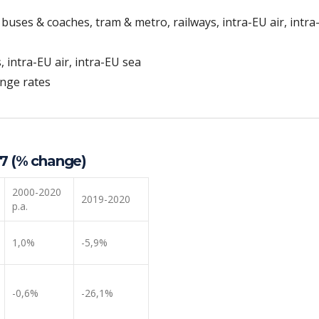
buses & coaches, tram & metro, railways, intra-EU air, intra
s, intra-EU air, intra-EU sea
ange rates
27 (% change)
2000-2020
2019-2020
p.a.
1,0%
-5,9%
-0,6%
-26,1%