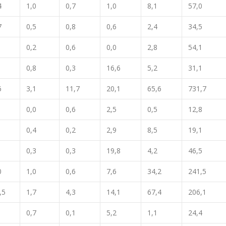
4
1,0
0,7
1,0
8,1
57,0
7
0,5
0,8
0,6
2,4
34,5
1
0,2
0,6
0,0
2,8
54,1
0,8
0,3
16,6
5,2
31,1
6
3,1
11,7
20,1
65,6
731,7
0,0
0,6
2,5
0,5
12,8
0,4
0,2
2,9
8,5
19,1
0,3
0,3
19,8
4,2
46,5
0
1,0
0,6
7,6
34,2
241,5
,5
1,7
4,3
14,1
67,4
206,1
0,7
0,1
5,2
1,1
24,4