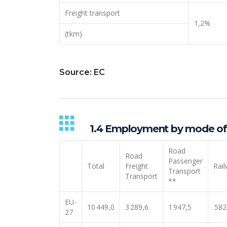
Freight transport
1,2%
(tkm)
Source: EC
1.4 Employment by mode of t
Road
Road
Passenger
Total
Freight
Rai
Transport
Transport
**
EU-
10 449,0
3 289,6
1 947,5
582
27